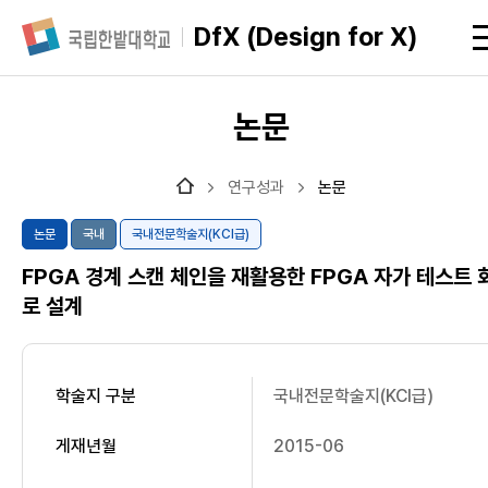
DfX (Design for X)
논문
연구성과
논문
콘
논문
국내
국내전문학술지(KCI급)
텐
츠
FPGA 경계 스캔 체인을 재활용한 FPGA 자가 테스트 
본
문
로 설계
학술지 구분
국내전문학술지(KCI급)
게재년월
2015-06